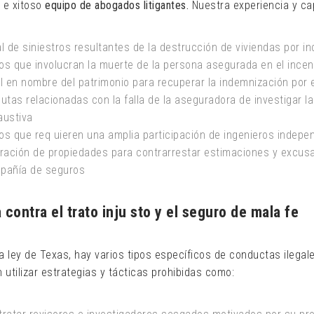
 e xitoso
equipo de abogados litigantes.
Nuestra experiencia y ca
l de siniestros resultantes de la destrucción de viviendas por i
os que involucran la muerte de la persona asegurada en el incen
l en nombre del patrimonio para recuperar la indemnización por 
utas relacionadas con la falla de la aseguradora de investigar l
austiva
s que req uieren una amplia participación de ingenieros indepen
oración de propiedades para contrarrestar estimaciones y excus
pañía de seguros
 contra el trato inju sto y el seguro de mala fe
a ley de Texas, hay varios tipos específicos de conductas ilega
n utilizar estrategias y tácticas prohibidas como: