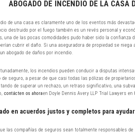
ABOGADO DE INCENDIO DE LA CASA 
ndio de una casa es claramente uno de los eventos más devastad
cio destruido por el fuego también es un revés personal y eco
, una de las pocas comodidades pudo haber sido la confianza de
erían cubrir el daño. Si una aseguradora de propiedad se niega a
 un abogado de daños por incendio.
tunadamente, los incendios pueden conducir a disputas intensas 
 de seguro, a pesar de que casi todas las pólizas de propietario
atando de superar un rechazo, un retraso significativo, una subv
o,
contácten os ahora
en Doyle Dennis Avery LLP Trial Lawyers en
ado en acuerdos justos y completos para ayudarl
ue las compañías de seguros sean totalmente responsables de s