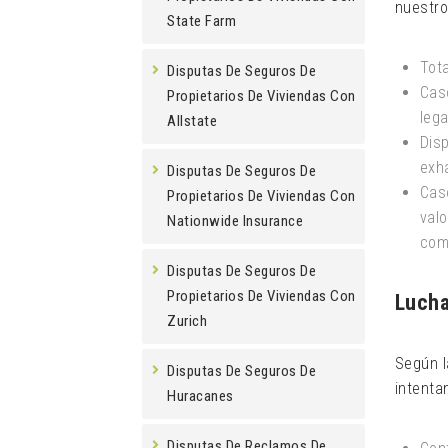
nuestro
State Farm
Tota
Disputas De Seguros De
Cas
Propietarios De Viviendas Con
lega
Allstate
Disp
exh
Disputas De Seguros De
Caso
Propietarios De Viviendas Con
val
Nationwide Insurance
com
Disputas De Seguros De
Propietarios De Viviendas Con
Lucha
Zurich
Según l
Disputas De Seguros De
intenta
Huracanes
Disputas De Reclamos De