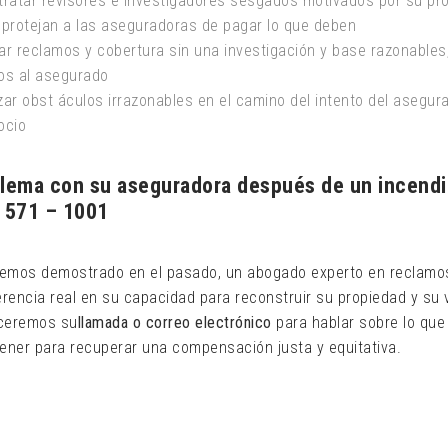
tratar revisores e investigadores sesgados motivados por su pro
 protejan a las aseguradoras de pagar lo que deben
r reclamos y cobertura sin una investigación y base razonables, 
os al asegurado
ar obst áculos irrazonables en el camino del intento del asegura
ocio
lema con su aseguradora después de un incendi
 571 – 1001
mos demostrado en el pasado, un abogado experto en reclamos
erencia real en su capacidad para reconstruir su propiedad y su
ceremos su
llamada o correo electrónico
para hablar sobre lo que
ener para recuperar una compensación justa y equitativa.