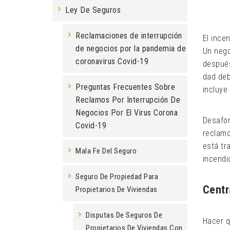
Ley De Seguros
Reclamaciones de interrupción
El ince
de negocios por la pandemia de
Un nego
coronavirus Covid-19
después
dad deb
Preguntas Frecuentes Sobre
incluye
Reclamos Por Interrupción De
Negocios Por El Virus Corona
Desafor
Covid-19
reclamo
está tr
Mala Fe Del Seguro
incendi
Seguro De Propiedad Para
Centr
Propietarios De Viviendas
Disputas De Seguros De
Hacer q
Propietarios De Viviendas Con