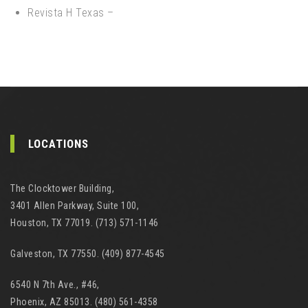
Revista H Texas –
LOCATIONS
The Clocktower Building,
3401 Allen Parkway, Suite 100,
Houston, TX 77019. (713) 571-1146
Galveston, TX 77550. (409) 877-4545
6540 N 7th Ave., #46,
Phoenix, AZ 85013. (480) 561-4358