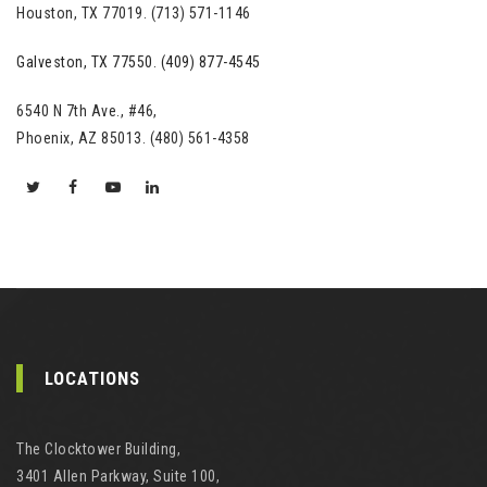
Houston, TX 77019. (713) 571-1146
Galveston, TX 77550. (409) 877-4545
6540 N 7th Ave., #46,
Phoenix, AZ 85013. (480) 561-4358
LOCATIONS
The Clocktower Building,
3401 Allen Parkway, Suite 100,